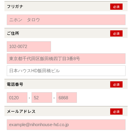
秋田県
秋田
長岡
道北
旭川
フリガナ
必須
東京都
世田谷
道南
岩手
山梨
東京
東海
東海
岩手県
盛岡
山梨県
甲府
道南
函館
八王子
北上
室蘭
愛知県
名古屋
道東
山形
長野
神奈川
愛知
近畿
近畿
長野県
長野
神奈川県
横浜
山形県
山形
ご住所
豊橋
必須
松本
道東
帯広
湘南
大阪府
大阪
釧路
宮城
富山
埼玉
岐阜
大阪
中国・四国
中国・四国
相模
宮城県
仙台
岐阜県
岐阜
富山県
富山
京都府
京都
埼玉県
埼玉
岡山県
岡山
福島県
郡山
福島
石川
千葉
静岡
京都
岡山
九州
九州
静岡県
静岡
石川県
金沢
所沢
福島
浜松
兵庫県
姫路
香川県
高松
いわき
福岡県
福岡
福井県
福井
福井
茨城
三重
兵庫
香川
福岡
千葉県
千葉
分譲マンション
会津
三重県
四日市
奈良県
奈良
柏
愛媛県
松山
佐賀県
佐賀
電話番号
必須
栃木
奈良
愛媛
佐賀
※現住所のある都道府県以外の建築予定地の方でも
現住所の有るお近
茨城県
水戸
熊本県
熊本
-
-
くの展示場又は店舗にお問合せください。
移住の計画の方もご相談対
群馬
滋賀
鳥取
熊本
応します。お気軽にご相談ください。
栃木県
宇都宮
大分県
大分
メールアドレス
小山
必須
和歌山
島根
大分
宮崎県
宮崎
群馬県
群馬
伊勢崎
広島
宮崎