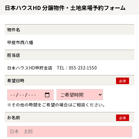
日本ハウスHD 分譲物件・土地来場予約フォーム
物件名
甲斐市西八幡
担当店
日本ハウスHD甲府支店 TEL：055-232-1550
全国の展示場
お近くのイベント
希望日時
必須
北海道
北海道
※その他の時間をご希望の場合はご相談ください。
札幌
札幌
札幌
東北
東北
小樽
お名前
必須
青森県
八戸
道央
青森
甲信越・北陸
甲信越・北陸
道央
苫小牧千歳
青森
小樽
新潟県
新潟
道北
秋田
新潟
関東
関東