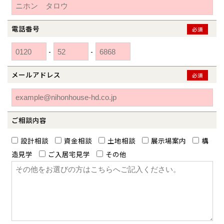
青森県
八戸
道央
青森
甲信越・北陸
甲信越・北陸
道央
苫小牧千歳
青森
小樽
電話番号
必須
新潟県
新潟
道北
秋田
新潟
関東
関東
秋田県
秋田
長岡
道北
旭川
-
-
東京都
世田谷
道南
岩手
山梨
東京
東海
東海
岩手県
盛岡
山梨県
甲府
道南
函館
八王子
北上
メールアドレス
必須
室蘭
愛知県
名古屋
道東
山形
長野
神奈川
愛知
近畿
近畿
長野県
長野
神奈川県
横浜
山形県
山形
豊橋
松本
道東
帯広
湘南
大阪府
大阪
釧路
宮城
富山
埼玉
岐阜
大阪
中国・四国
中国・四国
相模
宮城県
仙台
岐阜県
岐阜
富山県
富山
ご相談内容
京都府
京都
埼玉県
埼玉
岡山県
岡山
福島県
郡山
福島
石川
千葉
静岡
京都
岡山
九州
九州
静岡県
静岡
石川県
金沢
設計相談
資金相談
土地相談
展示場案内
構
所沢
福島
浜松
兵庫県
姫路
造見学
ご入居宅見学
その他
香川県
高松
いわき
福岡県
福岡
福井県
福井
福井
茨城
三重
兵庫
香川
福岡
千葉県
千葉
分譲マンション
会津
三重県
四日市
奈良県
奈良
柏
愛媛県
松山
佐賀県
佐賀
栃木
奈良
愛媛
佐賀
※現住所のある都道府県以外の建築予定地の方でも
現住所の有るお近
茨城県
水戸
熊本県
熊本
くの展示場又は店舗にお問合せください。
移住の計画の方もご相談対
群馬
滋賀
鳥取
熊本
応します。お気軽にご相談ください。
栃木県
宇都宮
大分県
大分