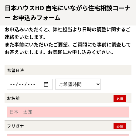
日本ハウスHD 自宅にいながら住宅相談コーナ
ー お申込みフォーム
お申込みいただくと、弊社担当より日時の調整に関するご
連絡をいたします。
また事前にいただいたご要望、ご質問にも事前に調査して
お答えいたします。お気軽にお申し込みください。
希望日時
全国の展示場
お近くのイベント
お名前
必須
北海道
北海道
フリガナ
札幌
札幌
必須
札幌
東北
東北
小樽