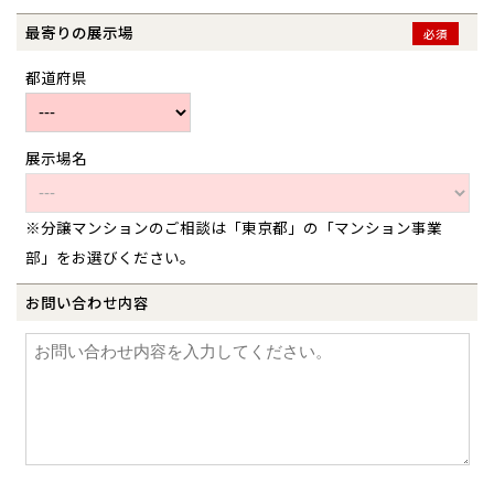
小山
和歌山
島根
大分
最寄りの展示場
必須
宮崎県
宮崎
群馬県
群馬
都道府県
伊勢崎
広島
宮崎
鹿児島県
鹿児島
山口
鹿児島
展示場名
徳島
長崎
※分譲マンションのご相談は「東京都」の「マンション事業
高知
沖縄
部」をお選びください。
お問い合わせ内容