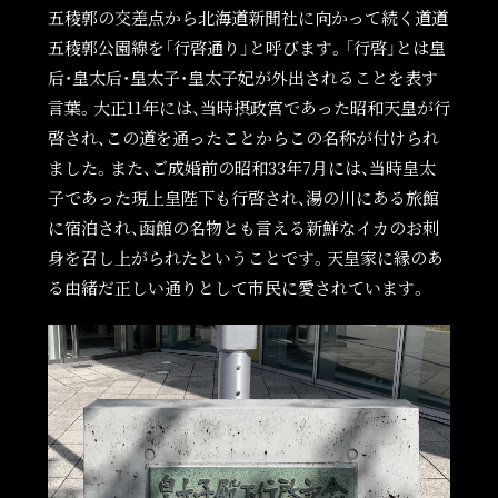
五稜郭の交差点から北海道新聞社に向かって続く道道
五稜郭公園線を「行啓通り」と呼びます。「行啓」とは皇
后・皇太后・皇太子・皇太子妃が外出されることを表す
言葉。大正11年には、当時摂政宮であった昭和天皇が行
啓され、この道を通ったことからこの名称が付けられ
ました。また、ご成婚前の昭和33年7月には、当時皇太
子であった現上皇陛下も行啓され、湯の川にある旅館
に宿泊され、函館の名物とも言える新鮮なイカのお刺
身を召し上がられたということです。天皇家に縁のあ
る由緒だ正しい通りとして市民に愛されています。