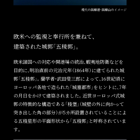
現代の函館港・函館山のイメージ
欧米への監視と奉行所を兼ねて、
建築された城郭「五稜郭」。
欧米諸国への対応や開港場の統治、蝦夷地防衛などを
目的に、明治直前の元治元年（1864年）に建てられた城
郭「五稜郭」。蘭学者・武田斐三郎によって、16世紀頃に
ヨーロッパ各地で造られた「城塞都市」をヒントに、7年
の月日をかけて建築されました。近世ヨーロッパ式城
郭の特徴的な構造である「稜堡」（城壁の外に向かって
突き出した角の部分）が5カ所設置されていることによ
る五稜星形の平面形状から「五稜郭」と呼称されていま
す。