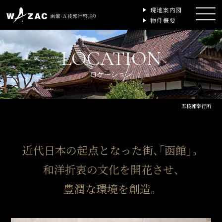
現地案内図
物件概要
LOCATION
ロケーション
五稜郭奉行所
近代日本の起点となった街、「函館」。
和洋折衷の文化を開花させ、
豊潤な環境を創造。