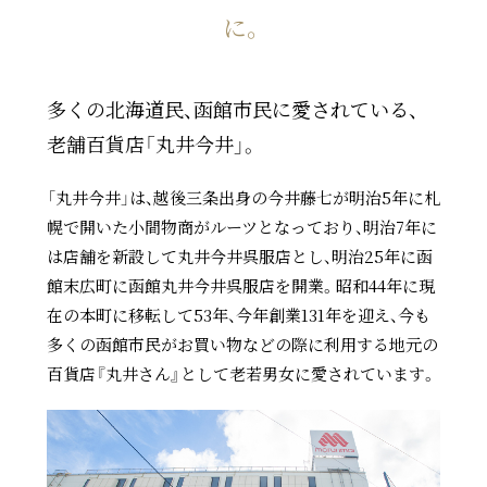
に。
多くの北海道民、函館市民に愛されている、
老舗百貨店「丸井今井」。
「丸井今井」は、越後三条出身の今井藤七が明治5年に札
幌で開いた小間物商がルーツとなっており、明治7年に
は店舗を新設して丸井今井呉服店とし、明治25年に函
館末広町に函館丸井今井呉服店を開業。昭和44年に現
在の本町に移転して53年、今年創業131年を迎え、今も
多くの函館市民がお買い物などの際に利用する地元の
百貨店『丸井さん』として老若男女に愛されています。