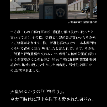
古戰場函館五稜郭街道の碑
土方歳三らの旧幕府軍は松川街道を駆け抜けて戦ったと
言われており、その松川街道と行啓通裏が交わったその先
に五稜郭があります。松川街道を駆け抜けて一本木関門跡
くらいで銃弾に倒れ、戦死したと言われています。その松
川街道と行啓通裏が交わるので、市電「五稜郭公園前」駅の
近くの交差点にこの石碑が、約36年前に五稜郭商店街振興
組合が、地域の歴史を生かした商店街の活性化を図るた
め、設置されました。
天皇家ゆかりの「行啓通り」。
皇太子時代に現上皇陛下も愛された街並み。