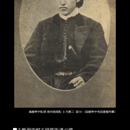
箱館市中取締 裁判局頭取 土方歳三〈部分〉（函館市中央図書館所蔵）
■古戦場函館五稜郭街道の碑