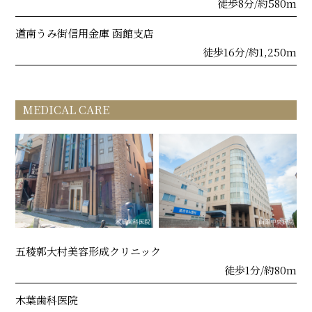
徒歩8分/約580m
道南うみ街信用金庫 函館支店
徒歩16分/約1,250m
MEDICAL CARE
五稜郭大村美容形成クリニック
徒歩1分/約80m
木葉歯科医院