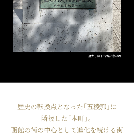
皇太子殿下行啓記念の碑
歴史の転換点となった「五稜郭」に
隣接した「本町」。
函館の街の中心として進化を続ける街